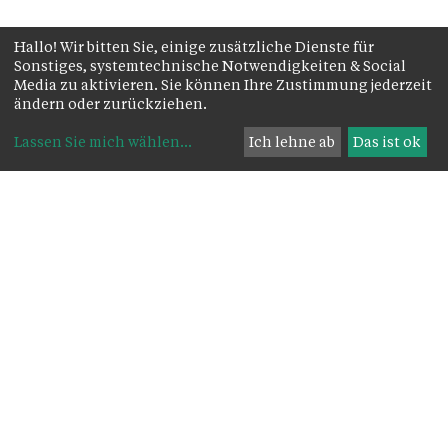
Hallo! Wir bitten Sie, einige zusätzliche Dienste für
Sonstiges, systemtechnische Notwendigkeiten & Social
Media zu aktivieren. Sie können Ihre Zustimmung jederzeit
ändern oder zurückziehen.
Lassen Sie mich wählen
...
Ich lehne ab
Das ist ok
Kirche
Pfarrkirche zum Göttlichen Erlöser -
Maria Theresien-Straße 85, 6890
Lustenau Rheindorf
Pfarre
Maria-Theresien-Straße 85
, 6890
Lustenau
Lustenau
Rheindorf
+43 5577 82404