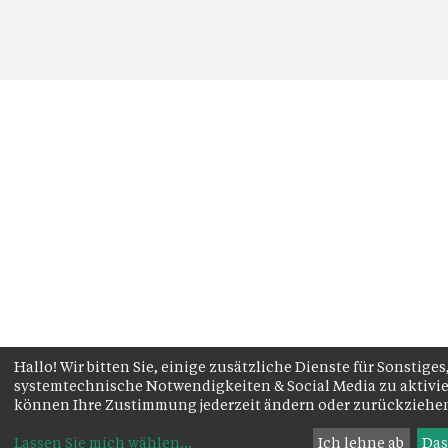
Hallo! Wir bitten Sie, einige zusätzliche Dienste für Sonstiges
systemtechnische Notwendigkeiten & Social Media zu aktivie
können Ihre Zustimmung jederzeit ändern oder zurückziehe
Lassen Sie mich wählen
...
Ich lehne ab
Das