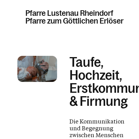
Pfarre Lustenau Rheindorf
Pfarre zum Göttlichen Erlöser
Informationen
Taufe,
Sakramente
Hochzeit,
Tod, Beerdigung & Trauer
Gemeinschaft
Erstkommu
Kinder & Familie
& Firmung
Pfarrblatt
Die Kommunikation
und Begegnung
Kalender
zwischen Menschen