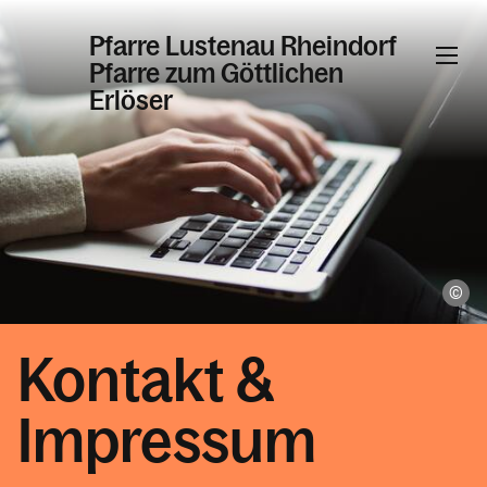
Pfarre Lustenau Rheindorf
Pfarre zum Göttlichen
Erlöser
Informationen
Kalender
Ka
Personen
Kontakt &
Impressum
Kontakt