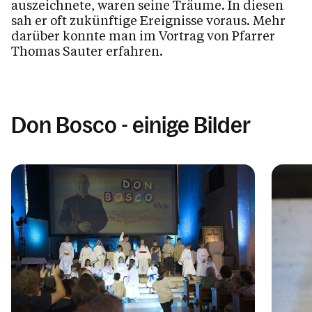
Gebete
auszeichnete, waren seine Träume. In diesen
sah er oft zukünftige Ereignisse voraus. Mehr
darüber konnte man im Vortrag von Pfarrer
Kinder & Familie
Thomas Sauter erfahren.
Pfarrblatt
Don Bosco - einige Bilder
Kalender
Personen
Kontakt