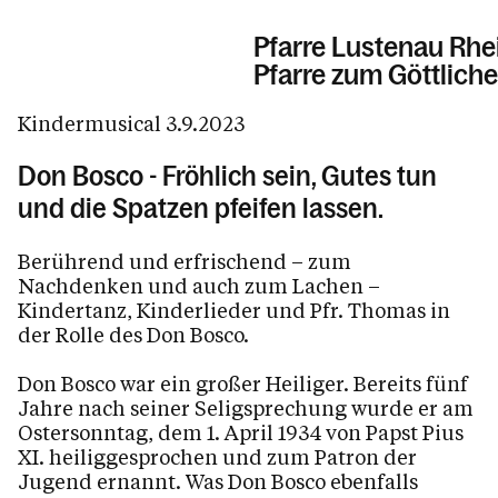
Pfarre Lustenau Rhe
Pfarre zum Göttliche
Kindermusical 3.9.2023
Informationen
Don Bosco - Fröhlich sein, Gutes tun
und die Spatzen pfeifen lassen.
Sakramente
Tod, Beerdigung & Trauer
Berührend und erfrischend – zum
Nachdenken und auch zum Lachen –
Gemeinschaft
Kindertanz, Kinderlieder und Pfr. Thomas in
der Rolle des Don Bosco.
Kirchenchor
Don Bosco war ein großer Heiliger. Bereits fünf
Männer beten zum Hl. Josef
Jahre nach seiner Seligsprechung wurde er am
Kinder, Musical und mehr
Ostersonntag, dem 1. April 1934 von Papst Pius
XI. heiliggesprochen und zum Patron der
Mütter beten
Jugend ernannt. Was Don Bosco ebenfalls