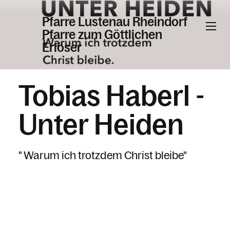
Pfarre Lustenau Rheindorf
Pfarre zum Göttlichen
Erlöser
Informationen
Tobias Haberl -
Unter Heiden
Kalender
" Warum ich trotzdem Christ bleibe"
Personen
Kontakt