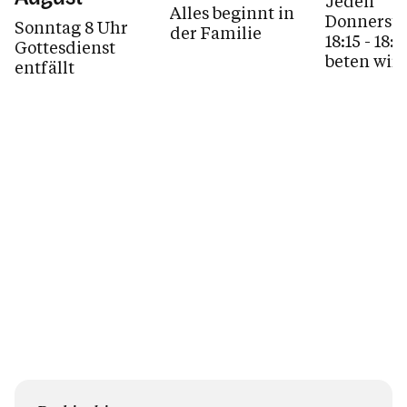
Jeden
Alles beginnt in
Donnersta
Sonntag 8 Uhr
der Familie
18:15 - 18:
Gottesdienst
beten wir 
entfällt
Erlöserki
einen
Rosenkran
dem
ausgesetzt