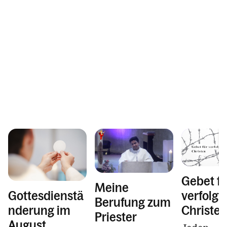
Gebet fü
Meine
verfolgt
Gottesdienstä
Berufung zum
Christe
nderung im
Priester
August