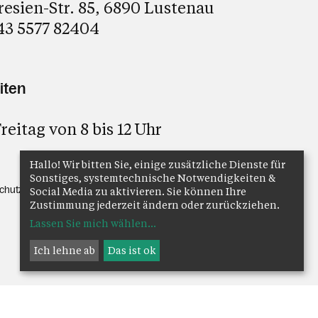
esien-Str. 85, 6890 Lustenau
43 5577 82404
iten
reitag von 8 bis 12 Uhr
Hallo! Wir bitten Sie, einige zusätzliche Dienste für
Sonstiges, systemtechnische Notwendigkeiten &
chutz
Anmelden
Social Media zu aktivieren. Sie können Ihre
Zustimmung jederzeit ändern oder zurückziehen.
Lassen Sie mich wählen
...
Ich lehne ab
Das ist ok