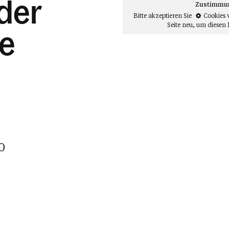
der
Zustimmung
Bitte akzeptieren Sie
Cookies 
Seite neu
, um diesen 
he
0