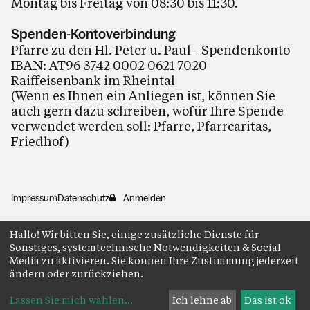
Montag bis Freitag von 08:30 bis 11:30.
Spenden-Kontoverbindung
Pfarre zu den Hl. Peter u. Paul - Spendenkonto
IBAN: AT96 3742 0002 0621 7020
Raiffeisenbank im Rheintal
(Wenn es Ihnen ein Anliegen ist, können Sie
auch gern dazu schreiben, wofür Ihre Spende
verwendet werden soll: Pfarre, Pfarrcaritas,
Friedhof)
Impressum
Datenschutz
Anmelden
Hallo! Wir bitten Sie, einige zusätzliche Dienste für
Sonstiges, systemtechnische Notwendigkeiten & Social
Media zu aktivieren. Sie können Ihre Zustimmung jederzeit
ändern oder zurückziehen.
Lassen Sie mich wählen
...
Ich lehne ab
Das ist ok