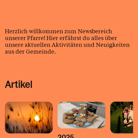
Arbeitskreise
Aktuelles & News
Taufe, Hochzeit, Erstkommunion &
Firmung
Herzlich willkommen zum Newsbereich
unserer Pfarre! Hier erfährst du alles über
Tod, Beerdigung & Trauer
unsere aktuellen Aktivitäten und Neuigkeiten
Pfarrblatt
aus der Gemeinde.
Kalender
Artikel
Personen
Kontakt
2025