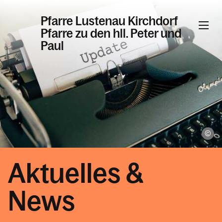
Pfarre Lustenau Kirchdorf
Pfarre zu den hll. Peter und
Paul
Informationen
Häufige Fragen
Kinder, Familie & Minis
un
Jugend
Theresienheim / röm. kath. Pfarrsaal
Aktuelles &
Nikolausaktion 2025
News
Pfarrgemeinderat
Pfarrkirchenrat