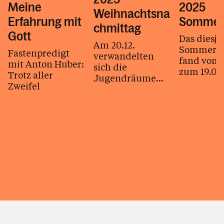
Meine
2025
Weihnachtsna
Erfahrung mit
Sommer
chmittag
Gott
Das diesjä
Am 20.12.
Sommerla
Fastenpredigt
verwandelten
fand vom 1
mit Anton Huber:
sich die
zum 19.07.
Trotz aller
Jugendräume
der Hütte
Zweifel
des
am Pfänder
Theresienheims
Insgesamt
in eine
wir...
Lebkuchen-
Haus-Fabrik.
Gemeinsam mit
20...