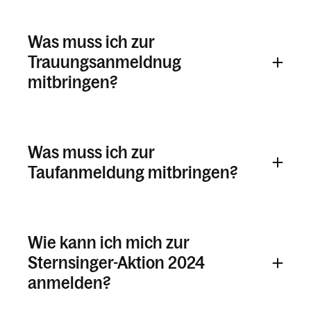
Arbeitskreise
Aktuelles & News
Was muss ich zur
Taufe, Hochzeit, Erstkommunion &
Trauungsanmeldnug
Firmung
mitbringen?
Tod, Beerdigung & Trauer
Pfarrblatt
Was muss ich zur
Taufanmeldung mitbringen?
Kalender
Personen
Wie kann ich mich zur
Sternsinger-Aktion 2024
anmelden?
Kontakt