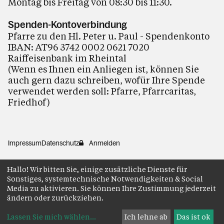
Montag bis Freitag von 08:30 bis 11:30.
Spenden-Kontoverbindung
Pfarre zu den Hl. Peter u. Paul - Spendenkonto
IBAN: AT96 3742 0002 0621 7020
Raiffeisenbank im Rheintal
(Wenn es Ihnen ein Anliegen ist, können Sie
auch gern dazu schreiben, wofür Ihre Spende
verwendet werden soll: Pfarre, Pfarrcaritas,
Friedhof)
Impressum
Datenschutz
Anmelden
Hallo! Wir bitten Sie, einige zusätzliche Dienste für
Sonstiges, systemtechnische Notwendigkeiten & Social
Media zu aktivieren. Sie können Ihre Zustimmung jederzeit
ändern oder zurückziehen.
Lassen Sie mich wählen
...
Ich lehne ab
Das ist ok