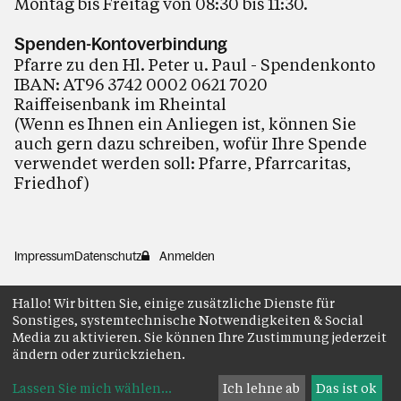
Montag bis Freitag von 08:30 bis 11:30.
Spenden-Kontoverbindung
Pfarre zu den Hl. Peter u. Paul - Spendenkonto
IBAN: AT96 3742 0002 0621 7020
Raiffeisenbank im Rheintal
(Wenn es Ihnen ein Anliegen ist, können Sie
auch gern dazu schreiben, wofür Ihre Spende
verwendet werden soll: Pfarre, Pfarrcaritas,
Friedhof)
Impressum
Datenschutz
Anmelden
Hallo! Wir bitten Sie, einige zusätzliche Dienste für
Sonstiges, systemtechnische Notwendigkeiten & Social
Media zu aktivieren. Sie können Ihre Zustimmung jederzeit
ändern oder zurückziehen.
Lassen Sie mich wählen
...
Ich lehne ab
Das ist ok