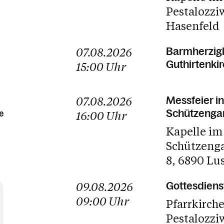
Pestalozzi
Hasenfeld
07.08.2026
Barmherzigk
Guthirtenki
15:00
Uhr
07.08.2026
Messfeier in
Schützenga
e
16:00
Uhr
Kapelle im
Schützeng
8
6890 Lu
09.08.2026
Gottesdiens
09:00
Uhr
Pfarrkirch
Pestalozzi