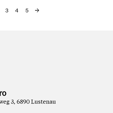
3
4
5
ro
iweg 3, 6890 Lustenau