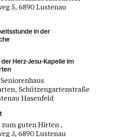
weg 5
6890 Lustenau
eitsstunde in der
rche
 der Herz-Jesu-Kapelle im
rten
 Seniorenhaus
arten
Schützengartenstraße
stenau Hasenfeld
t
e zum guten Hirten
weg 3
6890 Lustenau