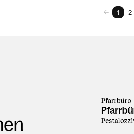
1
2
Pfarrbüro
Pfarrbü
nen
Pestalozz