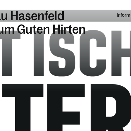
au Hasenfeld
Inform
zum Guten Hirten