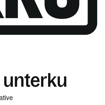
 unterku
ative