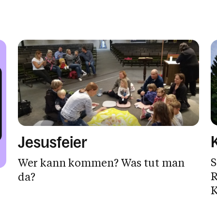
Jesusfeier
S
Wer kann kommen? Was tut man
R
da?
K