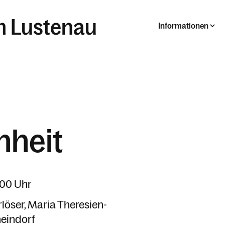
m Lustenau
Informationen
nheit
9:00 Uhr
rlöser
Maria Theresien-
eindorf