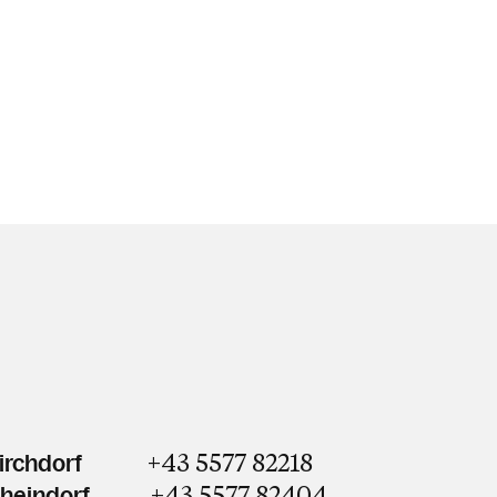
+43 5577 82218
irchdorf
+43 5577 82404
Rheindorf