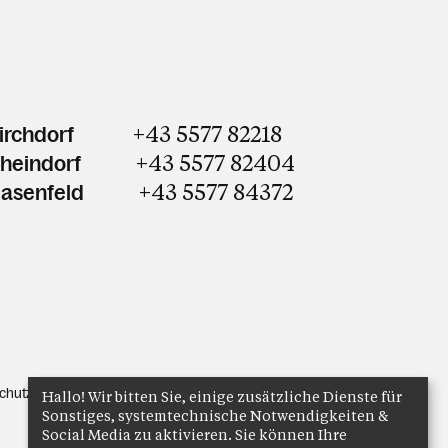
+43 5577 82218
irchdorf
+43 5577 82404
Rheindorf
+43 5577 84372
Hasenfeld
chutz
Anmelden
Hallo! Wir bitten Sie, einige zusätzliche Dienste für
Sonstiges, systemtechnische Notwendigkeiten &
Social Media zu aktivieren. Sie können Ihre