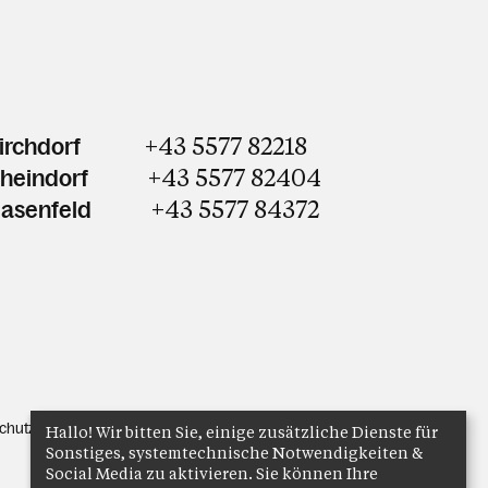
+43 5577 82218
irchdorf
+43 5577 82404
Rheindorf
+43 5577 84372
Hasenfeld
chutz
Anmelden
Hallo! Wir bitten Sie, einige zusätzliche Dienste für
Sonstiges, systemtechnische Notwendigkeiten &
Social Media zu aktivieren. Sie können Ihre