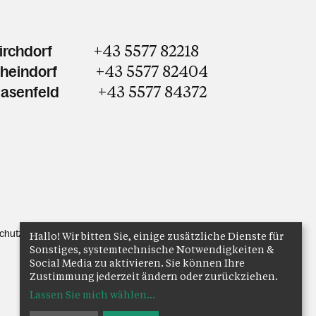
+43 5577 82218
irchdorf
+43 5577 82404
Rheindorf
+43 5577 84372
Hasenfeld
chutz
Anmelden
Hallo! Wir bitten Sie, einige zusätzliche Dienste für
Sonstiges, systemtechnische Notwendigkeiten &
Social Media zu aktivieren. Sie können Ihre
Zustimmung jederzeit ändern oder zurückziehen.
Lassen Sie mich wählen
...